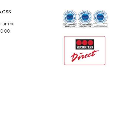
A OSS
ctum.nu
60 00