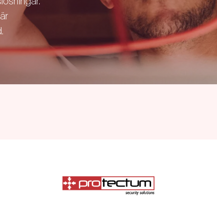
ösningar.
där
.