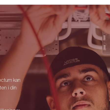
ectum kan
en i din