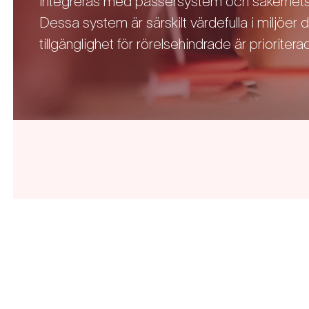
integreras med passersystem och säkerhetsl
Dessa system är särskilt värdefulla i miljöer 
tillgänglighet för rörelsehindrade är prioriterad