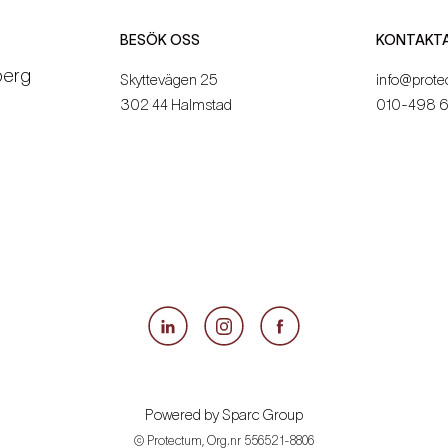
BESÖK OSS
KONTAKT
berg
Skyttevägen 25
info@prote
302 44 Halmstad
010-498 
Powered by
Sparc Group
© Protectum, Org.nr 556521-8806