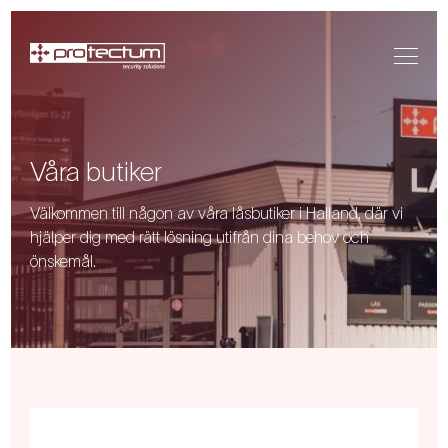
Våra butiker
Välkommen till någon av våra låsbutiker i Halland, där vi
hjälper dig med rätt lösning utifrån dina behov och
önskemål.