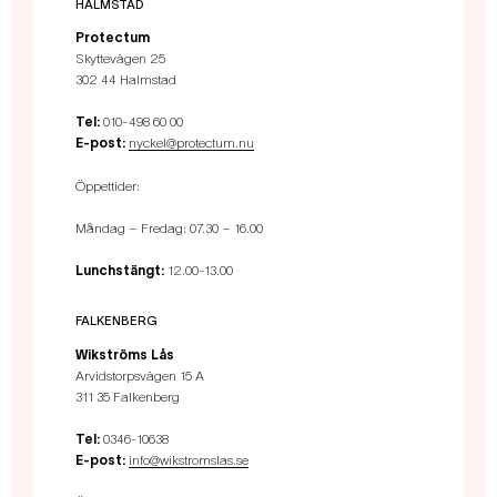
HALMSTAD
Protectum
Skyttevägen 25
302 44 Halmstad
Tel:
010-498 60 00
E-post:
nyckel@protectum.nu
Öppettider:
Måndag – Fredag: 07.30 – 16.00
Lunchstängt:
12.00-13.00
FALKENBERG
Wikströms Lås
Arvidstorpsvägen 15 A
311 35 Falkenberg
Tel:
0346-10638
E-post:
info@wikstromslas.se